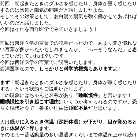
前回、朝起きたときにダルさを感じたり、身体が重く感じたり
するのは陰気と陽気の問題だと話しましたよね。
そしてその対策として、お白湯で陽気を強く働かせてあげれば
いいのだと話しました。
今回はそれを西洋医学でみていきましょう！
前回は東洋医学の言葉での説明だったので、あまり聞き慣れな
い言葉が多かったかもしれませんが、「へーそうなんだ」と思
っていだけていれば幸いです。
今回は西洋医学の言葉でご説明いたします。
西洋医学なので、
しっかりと科学的根拠もありますよ
！
まず「朝起きたときにダルさを感じたり、身体が重く感じたり
する」という状態をご説明いたします。
この現象にはちゃんと名称があり『
睡眠慣性
』と言います！
睡眠慣性を引き起こす理由
はいくつか考えられるのですが、恐
らく現代社会で一番多い理由は
睡眠不足
だと思います。
人は
眠りに入るとき体温（深部体温）が下がり、目が覚めると
きに体温が上昇
します。
そのまま一番活動量の多い昼過ぎくらいまで体温が上がり続け