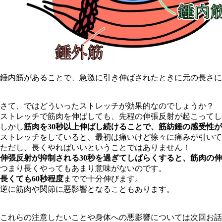
錘内筋があることで、急激に引き伸ばされたときに元の長さに
さて、ではどういったストレッチが効果的なのでしょうか？
ストレッチで筋肉を伸ばしても、先程の伸張反射が起こってし
しかし
筋肉を30秒以上伸ばし続けることで、筋紡錘の感受性
ストレッチをしていると、最初は痛いけど徐々に痛みが引いて
ただし、長くやればいいということではありません！
伸張反射が抑制される30秒を過ぎてしばらくすると、筋肉の
つまり長くやってもあまり意味がないのです。
長くても60秒程度
までで十分伸びます。
逆に筋肉や関節に悪影響となることもあります。
これらの注意したいことや身体への悪影響については次回お話