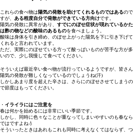
これらの食べ物は
陽気の発散を助けてくれるものではある
ので
すが、
ある程度自分で発散ができている方向け
です。
陽気の発散に異常があり、
すでにのぼせ症状が現れているかた
は酢の物などの酸味のあるもの
を食べましょう。
酸味は身体を引き締め、のぼせ上がった陽気を下に引き下げて
くれると言われています。
ただ、実際にのぼせている方って酸っぱいものが苦手な方が多
いので、少し我慢して食べてください。
そういえば最近辛い食べ物が流行っているようですが、皆さん
陽気の発散が難しくなっているのでしょうね(汗)
しかしあまり度を超えた辛さは、さらにのぼせさせてしまうの
で節度はもってください。
・
イライラにはご注意を
春は何かを始めるには非常にいい季節です。
しかし、同時に色々なことが重なってしまいやすいのも春なら
ではですよね💧
そういったときはあれもこれも同時に考えなくてはならず、つ